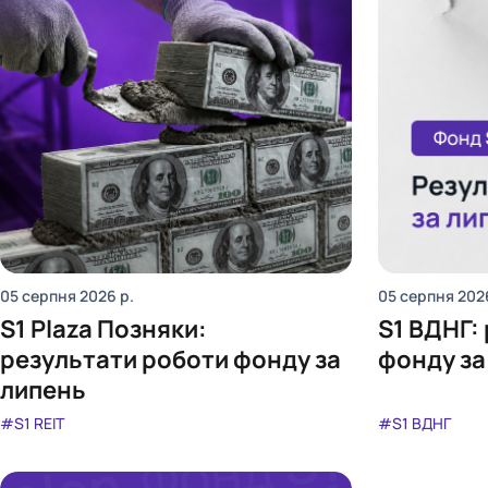
05 серпня 2026
р.
05 серпня 202
S1 Plaza Позняки:
S1 ВДНГ:
результати роботи фонду за
фонду за
липень
#S1 REIT
#S1 ВДНГ