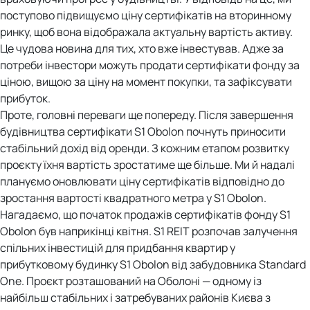
поступово підвищуємо ціну сертифікатів на вторинному
ринку, щоб вона відображала актуальну вартість активу.
Це чудова новина для тих, хто вже інвестував. Адже за
потреби інвестори можуть продати сертифікати фонду за
ціною, вищою за ціну на момент покупки, та зафіксувати
прибуток.
Проте, головні переваги ще попереду. Після завершення
будівництва сертифікати S1 Obolon почнуть приносити
стабільний дохід від оренди. З кожним етапом розвитку
проєкту їхня вартість зростатиме ще більше. Ми й надалі
плануємо оновлювати ціну сертифікатів відповідно до
зростання вартості квадратного метра у S1 Obolon.
Нагадаємо, що початок продажів сертифікатів фонду S1
Obolon був наприкінці квітня. S1 REIT розпочав залучення
спільних інвестицій для придбання квартир у
прибутковому будинку S1 Obolon від забудовника Standard
One. Проєкт розташований на Оболоні — одному із
найбільш стабільних і затребуваних районів Києва з