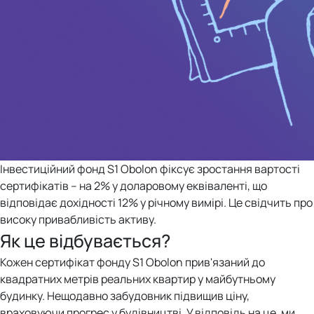
Інвестиційний фонд S1 Obolon фіксує зростання вартості
сертифікатів – на 2% у доларовому еквіваленті, що
відповідає дохідності 12% у річному вимірі. Це свідчить про
високу привабливість активу.
Як це відбувається?
Кожен сертифікат фонду S1 Obolon прив'язаний до
квадратних метрів реальних квартир у майбутньому
будинку. Нещодавно забудовник підвищив ціну,
враховуючи прогрес у будівництві. У відповідь на це, ми