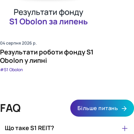
04 серпня 2026
р.
Результати роботи фонду S1
Obolon у липні
#S1 Obolon
FAQ
Більше питань
+
Що таке S1 REIT?