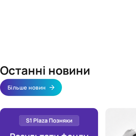
менеджера S1 REIT.
Самостійний продаж.
Пошук покупця можна здійснити через закритий чат
інвесторів S1 REIT, через брокера або ж у будь-який інший
зручний для вас спосіб. Ціна визначається сторонами
угоди.
Останні новини
Більше новин