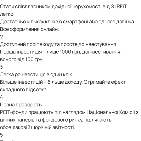
Стати співвласником дохідної нерухомості від S1 REIT
легко
Достатньо кількох кліків в смартфоні або одного дзвінка.
Все оформлення онлайн.
2
Доступний поріг входу та просте доінвестування
Перша інвестиція – лише 1000 грн, доінвестивання –
всього від 100 грн.
3
Легка реінвестиція в один клік
Більше інвестицій – більше доходу. Отримайте ефект
складного відсотка.
4
Повна прозорість
РЕІТ-фонди працюють під наглядом Національної Комісії з
цінних паперів та фондового ринку, підлягають
обов’язковій щорічній звітності.
5