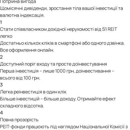
Потрійна вигода
Щомісячні дивіденди, зростання тіла вашої інвестиції та
валютна індексація.
1
Стати співвласником дохідної нерухомості від S1 REIT
легко
Достатньо кількох кліків в смартфоні або одного дзвінка.
Все оформлення онлайн.
2
Доступний поріг входу та просте доінвестування
Перша інвестиція – лише 1000 грн, доінвестивання –
всього від 100 грн.
3
Легка реінвестиція в один клік
Більше інвестицій – більше доходу. Отримайте ефект
складного відсотка.
4
Повна прозорість
РЕІТ-фонди працюють під наглядом Національної Комісії з