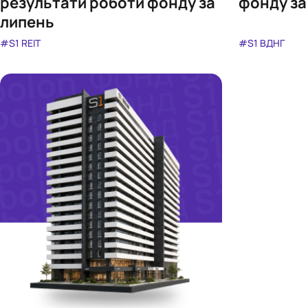
результати роботи фонду за
фонду за
липень
#S1 REIT
#S1 ВДНГ