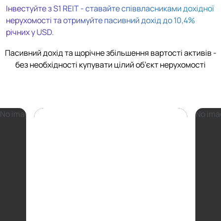
Інвестуйте з S1 REIT - ставайте співвласниками дохідної
нерухомості та отримуйте пасивний дохід до 10,4%
річних у USD.
Пасивний дохід та щорічне збільшення вартості активів -
без необхідності купувати цілий об’єкт нерухомості
No image source
No ima