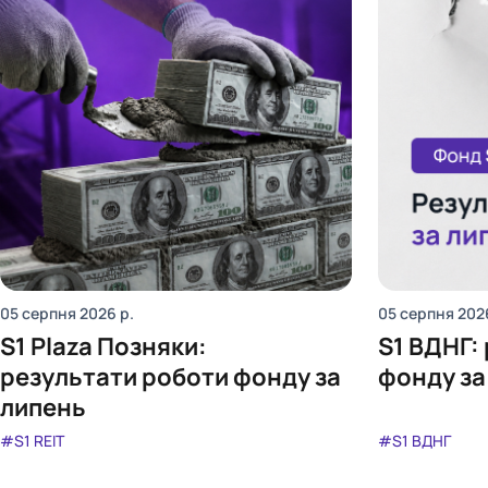
05 серпня 2026
р.
05 серпня 202
S1 Plaza Позняки:
S1 ВДНГ:
результати роботи фонду за
фонду за
липень
#S1 REIT
#S1 ВДНГ