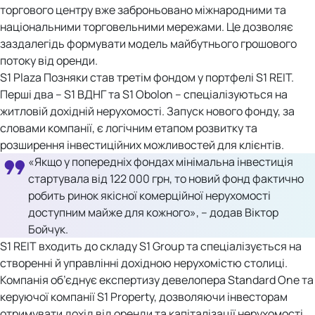
торгового центру вже заброньовано міжнародними та
національними торговельними мережами. Це дозволяє
заздалегідь формувати модель майбутнього грошового
потоку від оренди.
S1 Plaza Позняки став третім фондом у портфелі S1 REIT.
Перші два – S1 ВДНГ та S1 Obolon – спеціалізуються на
житловій дохідній нерухомості. Запуск нового фонду, за
словами компанії, є логічним етапом розвитку та
розширення інвестиційних можливостей для клієнтів.
«Якщо у попередніх фондах мінімальна інвестиція
стартувала від 122 000 грн, то новий фонд фактично
робить ринок якісної комерційної нерухомості
доступним майже для кожного», – додав Віктор
Бойчук.
S1 REIT входить до складу S1 Group та спеціалізується на
створенні й управлінні дохідною нерухомістю столиці.
Компанія об’єднує експертизу девелопера Standard One та
керуючої компанії S1 Property, дозволяючи інвесторам
отримувати дохід від оренди та капіталізації нерухомості