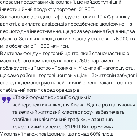
словами представників компанії, це найдоступніший
інвестиційний продукт у портфелі S1 REIT.
Запланована дохідність фонду становить 10,4% річних у
валюті, а виплата дивідендів передбачена щомісячно — з
першого дня інвестування, ще до завершення будівництва
об’єкта. Загальна площа активів фонду становить 5 000 кв.
м, а обсяг емісії – 600 млн грн.
В активах фонду – торговий центр, який стане частиною
масштабного комплексу на понад 750 апартаментів
поблизу станції метро «Позняки». У компанії наголошують,
що саме районні торгові центри у щільній житловій забудові
сьогодні демонструють найнижчий рівень вакантності та
стабільний попит серед орендарів.
«Такий формат комерції є одним із
найперспективніших для Києва. Вдале розташування
та великий житловий кластер поруч забезпечать
стабільний клієнтський трафік», – зазначив
комерційний директор S1 REIT Віктор Бойчук.
У компанії також повідомили, що понад 60% площ