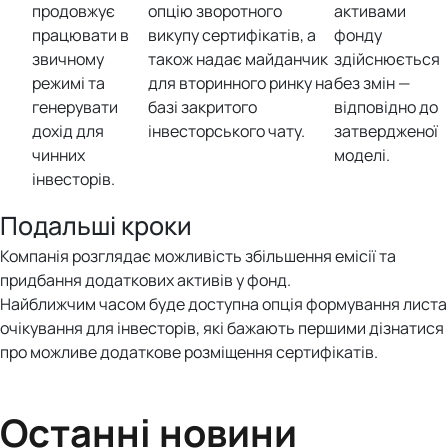
продовжує
опцію зворотного
активами
працювати в
викупу сертифікатів, а
фонду
звичному
також надає майданчик
здійснюється
режимі та
для вторинного ринку на
без змін —
генерувати
базі закритого
відповідно до
дохід для
інвесторського чату.
затвердженої
чинних
моделі.
інвесторів.
Подальші кроки
Компанія розглядає можливість збільшення емісії та
придбання додаткових активів у фонд.
Найближчим часом буде доступна опція формування листа
очікування для інвесторів, які бажають першими дізнатися
про можливе додаткове розміщення сертифікатів.
Останні новини