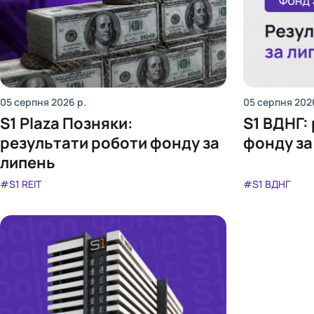
05 серпня 2026
р.
05 серпня 202
S1 Plaza Позняки:
S1 ВДНГ:
результати роботи фонду за
фонду за
липень
#S1 REIT
#S1 ВДНГ