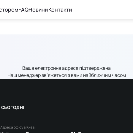
естором
FAQ
Новини
Контакти
Ваша електронна адреса підтверджена
Наш менеджер звʼяжеться з вами найближчим часом
Л СЬОГОДНІ
Адреса офісу в Києві